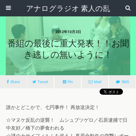
アナログラジオ 素人の乱
2012年10月3日
番組の最後に重大発表！！お聞
き逃しの無いように！
Share
Tweet
Pin
Mail
SMS
誰かとどこかで、七円事件！ 再放送決定！
☆マヌケ反乱の逆襲！ ムシュブツゲロ／石原逮捕で日
中友好／橋下の夢食われる
☆謎のカサイフィルムを追え！ 真原合歓矢の突撃レポー