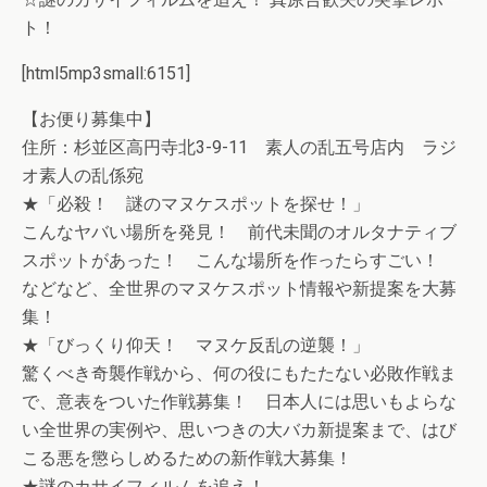
ト！
[html5mp3small:6151]
【お便り募集中】
住所：杉並区高円寺北3-9-11 素人の乱五号店内 ラジ
オ素人の乱係宛
★「必殺！ 謎のマヌケスポットを探せ！」
こんなヤバい場所を発見！ 前代未聞のオルタナティブ
スポットがあった！ こんな場所を作ったらすごい！
などなど、全世界のマヌケスポット情報や新提案を大募
集！
★「びっくり仰天！ マヌケ反乱の逆襲！」
驚くべき奇襲作戦から、何の役にもたたない必敗作戦ま
で、意表をついた作戦募集！ 日本人には思いもよらな
い全世界の実例や、思いつきの大バカ新提案まで、はび
こる悪を懲らしめるための新作戦大募集！
★謎のカサイフィルムを追え！