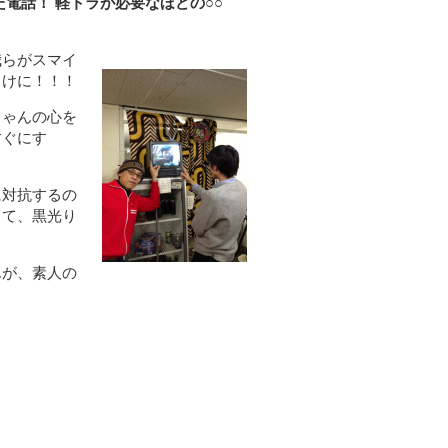
電話！ 軽トラが必要なほどの○○
我らがスマイ
らけに！！！
ちゃんの心を
すぐにす
に対抗するの
くて、黒光り
んが、素人の