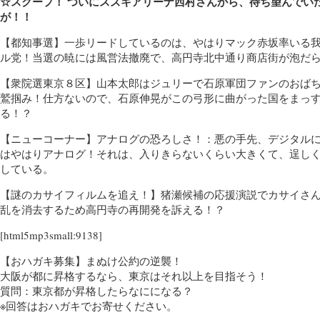
☆スクープ！ ついにスズキアリーナ西村さんから、待ち望んでいた
が！！
【都知事選】一歩リードしているのは、やはりマック赤坂率いる
ル党！当選の暁には風営法撤廃で、高円寺北中通り商店街が泡だ
【衆院選東京８区】山本太郎はジュリーで石原軍団ファンのおば
鷲掴み！仕方ないので、石原伸晃がこの弓形に曲がった国をまっ
る！？
【ニューコーナー】アナログの恐ろしさ！：悪の手先、デジタル
はやはりアナログ！それは、入りきらないくらい大きくて、逞し
している。
【謎のカサイフィルムを追え！】猪瀬候補の応援演説でカサイさ
乱を消去するため高円寺の再開発を訴える！？
[html5mp3small:9138]
【おハガキ募集】まぬけ公約の逆襲！
大阪が都に昇格するなら、東京はそれ以上を目指そう！
質問：東京都が昇格したらなにになる？
※回答はおハガキでお寄せください。