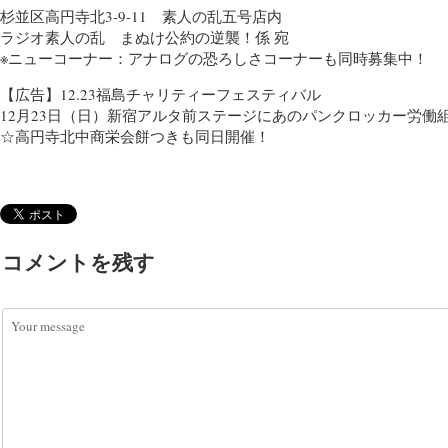
杉並区高円寺北3-9-11 素人の乱五号店内
ラジオ素人の乱 まぬけ公約の逆襲！係 宛
※ニューコーナー：アナログの恐ろしさコーナーも同時募集中！
【広告】12.23福島チャリティーフェスティバル
12月23日（日）新宿アルタ前ステージにあのパンクロッカー労働
☆高円寺北中商栄会餅つきも同日開催！
コメントを残す