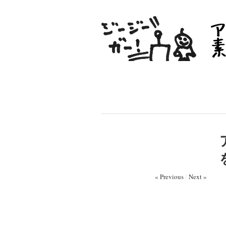
« Previous
/
Next »