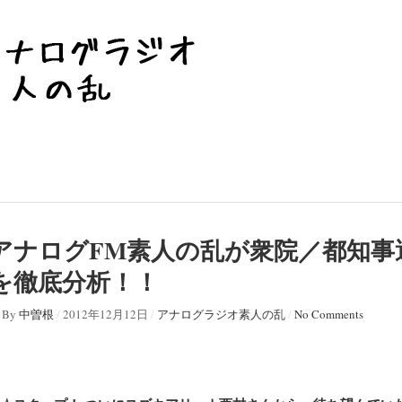
アナログFM素人の乱が衆院／都知事
を徹底分析！！
By
中曽根
/
2012年12月12日
/
アナログラジオ素人の乱
/
No Comments