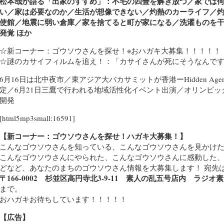
松本哉が語る「出家のすすめ」：不毛の四畳を解き放つ／家では
い／家は必要なのか／生活が想像できない／灼熱のカーライフ／
使館／地震に弱い倉庫／家を捨てると町が家になる／洗濯ものを
発覚 ほか
☆新コーナー：ゴウソウさんを探せ！※おハガキ大募集！！！！！
☆謎のカサイフィルムを追え！：「カサイさんが死にそうなんで
6月16日は北中夜市／東アジア大バカサミットが香港ーHidden Age
定／6月21日三鷹で行われる地域活性化イベント出演／オリンピッ
開発
[html5mp3small:16591]
【新コーナー：ゴウソウさんを探せ！ハガキ大募集！】
こんなゴウソウさんを知っている、こんなゴウソウさんを見かけ
こんなゴウソウさんにやられた、こんなゴウソウさんに感動した
どなど、あなたのまちのゴウソウさん情報を大募集します！ 宛先
〒166-0002 杉並区高円寺北3-9-11 素人の乱五号店内 ラ
まで。
おハガキお待ちしています！！！！！
【広告】