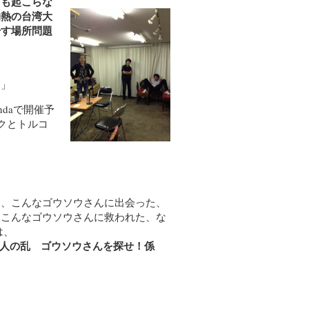
何も起こらな
灼熱の台湾大
干す場所問題
す」
ndaで開催予
クとトルコ
た、こんなゴウソウさんに出会った、
、こんなゴウソウさんに救われた、な
は、
ジオ素人の乱 ゴウソウさんを探せ！係