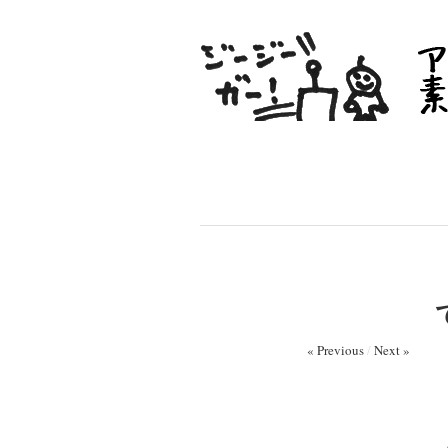
« Previous
/
Next »