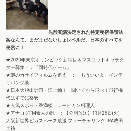
先般閣議決定された特定秘密保護法
案なんて、まだまだないしょレベルだ。日本のすべてを
秘密に！
★2020年東京オリンピック新種目＆マスコットキャラク
ター募集！：『同時代ゲーム』
★謎のカサイフィルムを追え！：「もういいよ」インテ
リパンク談
★日本大脱出計画・江上編！：聞いてから飛べ！飛行機
代はすでに格安
★人気スポット香満楼！：モヒカン料理人
★アナログFM素人の乱！：【公開放送】11月26日(火)
大阪新世界ピカスペース放送 フィーチャリング IRA成田
圭祐