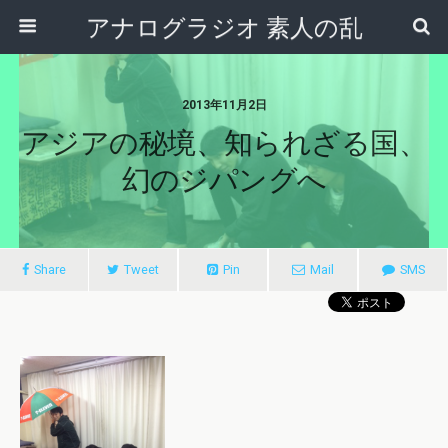
アナログラジオ 素人の乱
2013年11月2日
アジアの秘境、知られざる国、
幻のジパングへ
Share
Tweet
Pin
Mail
SMS