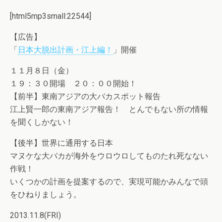
[html5mp3small:22544]
【広告】
「
日本大脱出計画・江上編！
」開催
１１月８日（金）
１９：３０開場 ２０：００開始！
【前半】東南アジアの大バカスポット報告
江上賢一郎の東南アジア報告！ とんでもない所の情報
を聞くしかない！
【後半】世界に通用する日本
マヌケな大バカが海外をウロウロしてものたれ死なない
作戦！
いくつかの計画を提案するので、実現可能かみんなで頭
をひねりましょう。
2013.11.8(FRI)