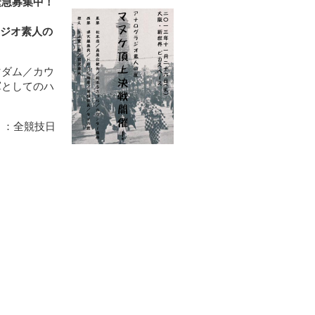
緊急募集中！
ラジオ素人の
マダム／カウ
軍としてのハ
！：全競技日