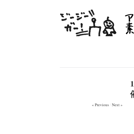
« Previous
/
Next »