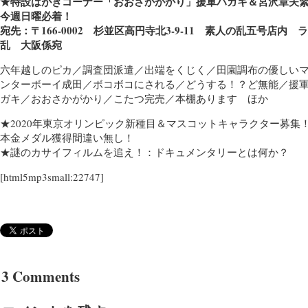
★特設はがきコーナー「おおさかがかり」援軍ハガキ＆宮沢章夫
今週日曜必着！
宛先：〒166-0002 杉並区高円寺北3-9-11 素人の乱五号店内 
乱 大阪係宛
六年越しのピカ／調査団派遣／出端をくじく／田園調布の優しい
ンターボーイ成田／ボコボコにされる／どうする！？ど無能／援
ガキ／おおさかがかり／こたつ完売／本棚あります ほか
★2020年東京オリンピック新種目＆マスコットキャラクター募集
本金メダル獲得間違い無し！
★謎のカサイフィルムを追え！：ドキュメンタリーとは何か？
[html5mp3small:22747]
3 Comments