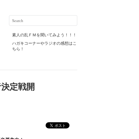
素人の乱ＦＭを聞いてみよう！！！
ハガキコーナーやラジオの感想はこ
ちら！
者決定戦開