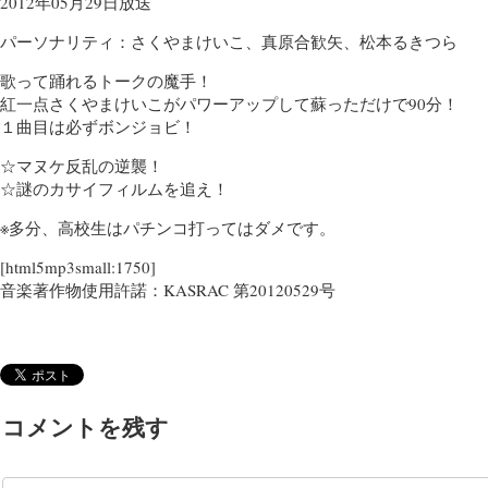
2012年05月29日放送
パーソナリティ：さくやまけいこ、真原合歓矢、松本るきつら
歌って踊れるトークの魔手！
紅一点さくやまけいこがパワーアップして蘇っただけで90分！
１曲目は必ずボンジョビ！
☆マヌケ反乱の逆襲！
☆謎のカサイフィルムを追え！
※多分、高校生はパチンコ打ってはダメです。
[html5mp3small:1750]
音楽著作物使用許諾：KASRAC 第20120529号
コメントを残す