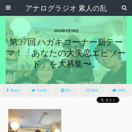
アナログラジオ 素人の乱
2022年9月28日
第37回 ハガキコーナー新テー
マ！「あなたの大失恋エピソー
ド」を大募集〜。
Share
Tweet
Pin
Mail
SMS