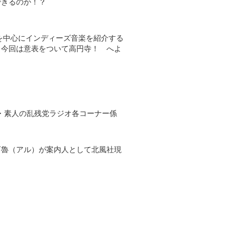
できるのか！？
を中心にインディーズ音楽を紹介する
、今回は意表をついて高円寺！ へよ
号店内・素人の乱残党ラジオ各コーナー係
阿魯（アル）が案内人として北風社現