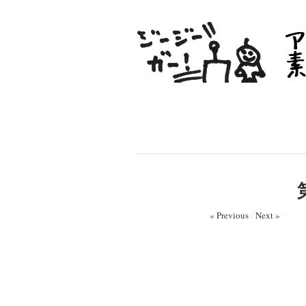
« Previous
/
Next »