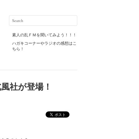
素人の乱ＦＭを聞いてみよう！！！
ハガキコーナーやラジオの感想はこ
ちら！
北風社が登場！